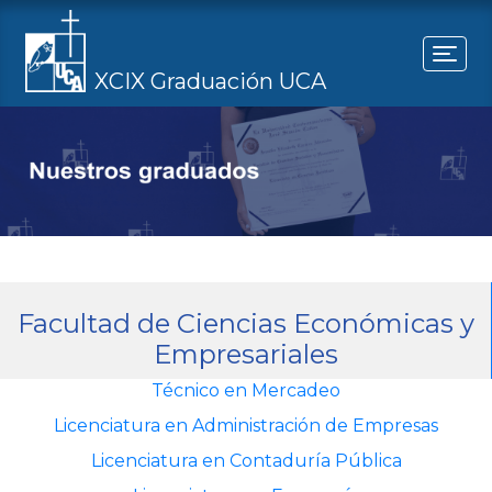
Togg
XCIX Graduación UCA
Facultad de Ciencias Económicas y
Empresariales
Técnico en Mercadeo
Licenciatura en Administración de Empresas
Licenciatura en Contaduría Pública